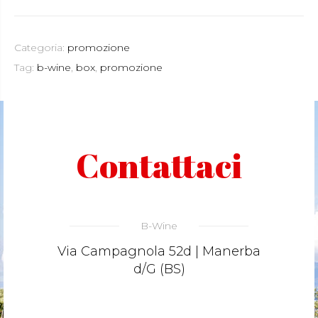
Categoria:
promozione
Tag:
b-wine
,
box
,
promozione
Contattaci
B-Wine
Via Campagnola 52d | Manerba
d/G (BS)