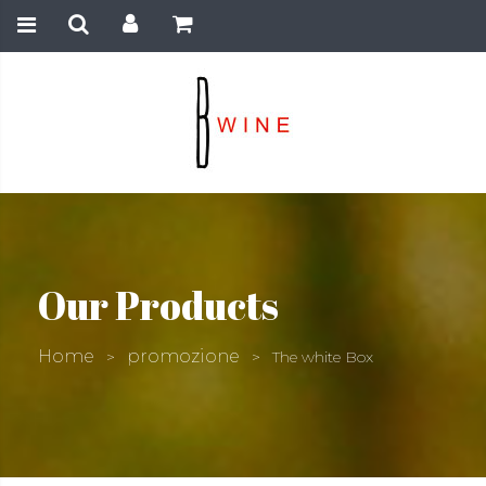
Our Products
Home
promozione
>
>
The white Box