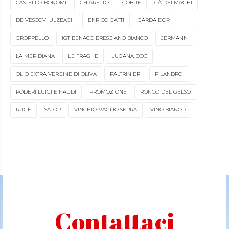
CASTELLO-BONOMI
CHIARETTO
COBUE
CÀ DEI MAGHI
DE VESCOVI ULZBACH
ENRICO GATTI
GARDA DOP
GROPPELLO
IGT BENACO BRESCIANO BIANCO
JERMANN
LA MERIDIANA
LE FRAGHE
LUGANA DOC
OLIO EXTRA VERGINE DI OLIVA
PALTRINIERI
PILANDRO
PODERI LUIGI EINAUDI
PROMOZIONE
RONCO DEL GELSO
RUGE
SATOR
VINCHIO-VAGLIO SERRA
VINO BIANCO
Contattaci