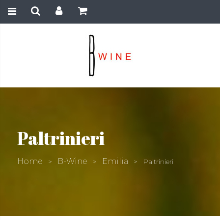
Paltrinieri
Home
B-Wine
Emilia
>
>
>
Paltrinieri