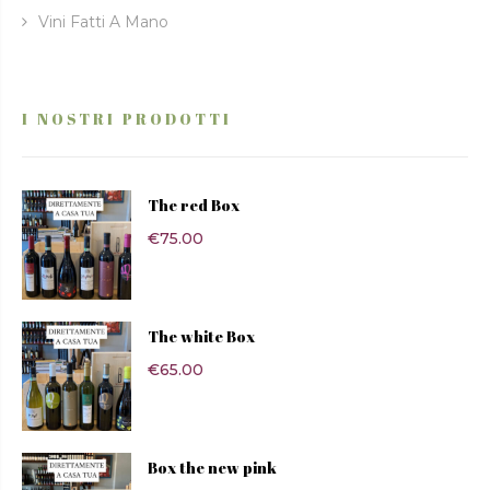
Vini Fatti A Mano
I NOSTRI PRODOTTI
The red Box
€
75.00
The white Box
€
65.00
Box the new pink