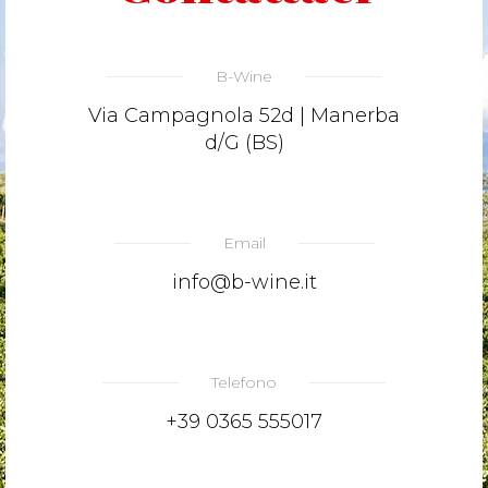
B-Wine
Via Campagnola 52d | Manerba
d/G (BS)
Email
info@b-wine.it
Telefono
+39 0365 555017